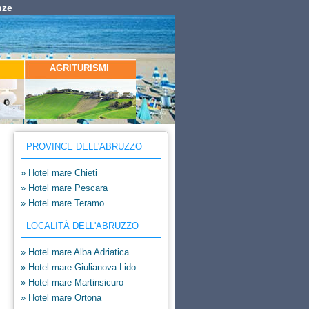
nze
AGRITURISMI
PROVINCE DELL'ABRUZZO
» Hotel mare Chieti
» Hotel mare Pescara
» Hotel mare Teramo
LOCALITÀ DELL'ABRUZZO
» Hotel mare Alba Adriatica
» Hotel mare Giulianova Lido
» Hotel mare Martinsicuro
» Hotel mare Ortona