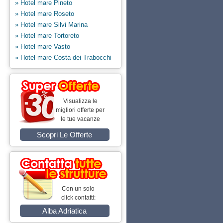
» Hotel mare Pineto
» Hotel mare Roseto
» Hotel mare Silvi Marina
» Hotel mare Tortoreto
» Hotel mare Vasto
» Hotel mare Costa dei Trabocchi
Visualizza le
migliori offerte per
le tue vacanze
Scopri Le Offerte
Con un solo
click contatti:
Alba Adriatica