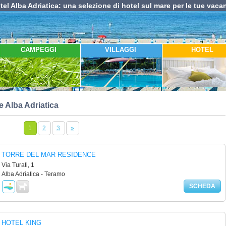
tel Alba Adriatica: una selezione di hotel sul mare per le tue vaca
CAMPEGGI
VILLAGGI
HOTEL
e Alba Adriatica
1
2
3
»
TORRE DEL MAR RESIDENCE
Via Turati, 1
Alba Adriatica - Teramo
SCHEDA
HOTEL KING