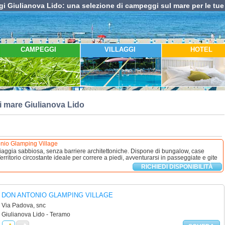
 Giulianova Lido: una selezione di campeggi sul mare per le tu
CAMPEGGI
VILLAGGI
HOTEL
mare Giulianova Lido
nio Glamping Village
iaggia sabbiosa, senza barriere architettoniche. Dispone di bungalow, case
rritorio circostante ideale per correre a piedi, avventurarsi in passeggiate e gite
RICHIEDI DISPONIBILITÀ
DON ANTONIO GLAMPING VILLAGE
Via Padova, snc
Giulianova Lido - Teramo