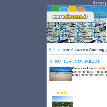
Campeggi
Sei in:
mare Abruzzo
»
Campeggi 
STRUTTURE CONSIGLIATE
Giulianova Lido
-
Don Anto
Direttamente sull’ampia sp
mobili, miniappartamenti. Te
in bicicletta. Il mare ...