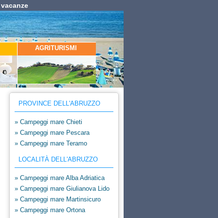
e vacanze
AGRITURISMI
PROVINCE DELL'ABRUZZO
» Campeggi mare Chieti
» Campeggi mare Pescara
» Campeggi mare Teramo
LOCALITÀ DELL'ABRUZZO
» Campeggi mare Alba Adriatica
» Campeggi mare Giulianova Lido
» Campeggi mare Martinsicuro
» Campeggi mare Ortona