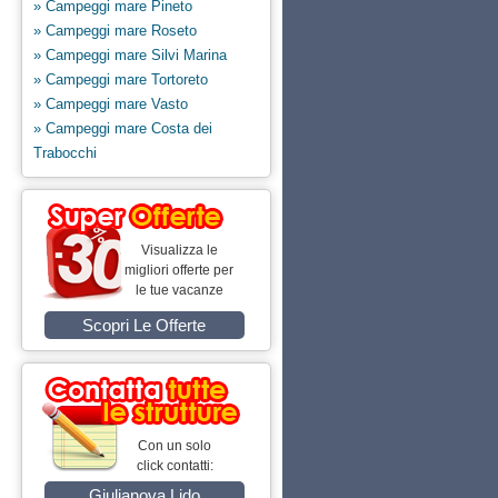
» Campeggi mare Pineto
» Campeggi mare Roseto
» Campeggi mare Silvi Marina
» Campeggi mare Tortoreto
» Campeggi mare Vasto
» Campeggi mare Costa dei
Trabocchi
Visualizza le
migliori offerte per
le tue vacanze
Scopri Le Offerte
Con un solo
click contatti:
Giulianova Lido