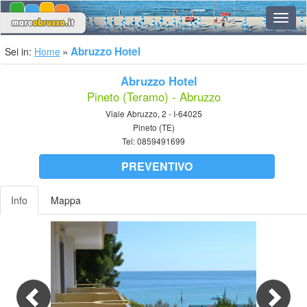
Navig
Abruzzo Hotel
Sei in:
Home
Abruzzo Hotel
Pineto (Teramo) - Abruzzo
Viale Abruzzo, 2 - I-64025
Pineto (TE)
Tel:
0859491699
PREVENTIVO
Info
Mappa
Previous
Nex